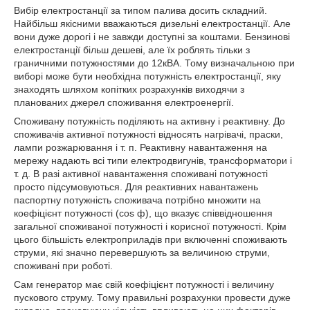
Вибір електростанції за типом палива досить складний.
Найбільш якісними вважаються дизельні електростанції. Але
вони дуже дорогі і не завжди доступні за коштами. Бензинові
електростанції більш дешеві, але їх роблять тільки з
граничними потужностями до 12кВА. Тому визначальною при
виборі може бути необхідна потужність електростанції, яку
знаходять шляхом копітких розрахунків виходячи з
планованих джерел споживання електроенергії.
Споживану потужність поділяють на активну і реактивну. До
споживачів активної потужності відносять нагрівачі, праски,
лампи розжарювання і т. п. Реактивну навантаження на
мережу надають всі типи електродвигунів, трансформатори і
т. д. В разі активної навантаження споживані потужності
просто підсумовуються. Для реактивних навантажень
паспортну потужність споживача потрібно множити на
коефіцієнт потужності (cos ф), що вказує співвідношення
загальної споживаної потужності і корисної потужності. Крім
цього більшість електроприладів при включенні споживають
струми, які значно перевершують за величиною струми,
споживані при роботі.
Сам генератор має свій коефіцієнт потужності і величину
пускового струму. Тому правильні розрахунки провести дуже