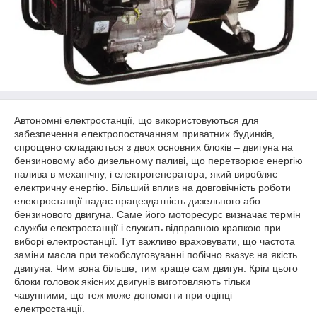
Автономні електростанції, що використовуються для
забезпечення електропостачанням приватних будинків,
спрощено складаються з двох основних блоків – двигуна на
бензиновому або дизельному паливі, що перетворює енергію
палива в механічну, і електрогенератора, який виробляє
електричну енергію. Більший вплив на довговічність роботи
електростанції надає працездатність дизельного або
бензинового двигуна. Саме його моторесурс визначає термін
служби електростанції і служить відправною крапкою при
виборі електростанції. Тут важливо враховувати, що частота
заміни масла при техобслуговуванні побічно вказує на якість
двигуна. Чим вона більше, тим краще сам двигун. Крім цього
блоки головок якісних двигунів виготовляють тільки
чавунними, що теж може допомогти при оцінці
електростанції.