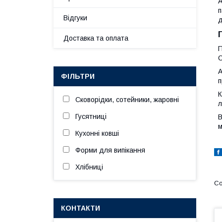
А
п
Відгуки
д
Доставка та оплата
П
С
А
ФІЛЬТРИ
п
К
Сковорідки, сотейники, жаровні
л
Гусятниці
В
м
Кухонні ковші
Форми для випікання
Хлібниці
КОНТАКТИ