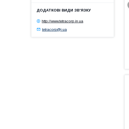
http://www.tetracorp.in.ua
tetracorp@i.ua