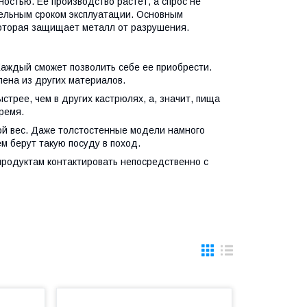
остью. Ее производство растет, а спрос не
ельным сроком эксплуатации. Основным
оторая защищает металл от разрушения.
Каждый сможет позволить себе ее приобрести.
лена из других материалов.
трее, чем в других кастрюлях, а, значит, пища
ремя.
ой вес. Даже толстостенные модели намного
м берут такую посуду в поход.
продуктам контактировать непосредственно с