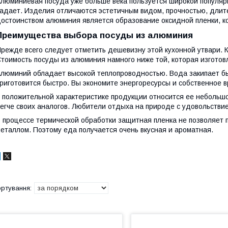
люминиевая посуда уже больше века пользуется широкой популярн
адает. Изделия отличаются эстетичным видом, прочностью, длит
остоинством алюминия является образование оксидной пленки, к
Преимущества выбора посуды из алюминия
режде всего следует отметить дешевизну этой кухонной утвари. 
тоимость посуды из алюминия намного ниже той, которая изготов
люминий обладает высокой теплопроводностью. Вода закипает быс
риготовится быстро. Вы экономите энергоресурсы и собственное в
 положительной характеристике продукции относится ее небольш
егче своих аналогов. Любители отдыха на природе с удовольствие
 процессе термической обработки защитная пленка не позволяет 
еталлом. Поэтому еда получается очень вкусная и ароматная.