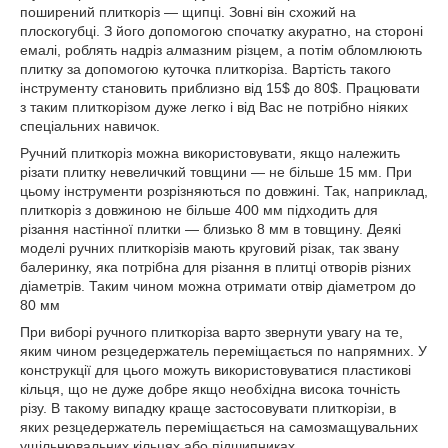
поширений плиткоріз — щипці. Зовні він схожий на
плоскогубці. З його допомогою спочатку акуратно, на стороні
емалі, роблять надріз алмазним різцем, а потім обломлюють
плитку за допомогою куточка плиткоріза. Вартість такого
інструменту становить приблизно від 15$ до 80$. Працювати
з таким плиткорізом дуже легко і від Вас не потрібно ніяких
спеціальних навичок.
Ручний плиткоріз можна використовувати, якщо належить
різати плитку невеличкий товщини — не більше 15 мм. При
цьому інструменти розрізняються по довжині. Так, наприклад,
плиткоріз з довжиною не більше 400 мм підходить для
різання настінної плитки — близько 8 мм в товщину. Деякі
моделі ручних плиткорізів мають круговий різак, так звану
балеринку, яка потрібна для різання в плитці отворів різних
діаметрів. Таким чином можна отримати отвір діаметром до
80 мм
При виборі ручного плиткоріза варто звернути увагу на те,
яким чином резцедержатель переміщається по напрямних. У
конструкції для цього можуть використовуватися пластикові
кільця, що не дуже добре якщо необхідна висока точність
різу. В такому випадку краще застосовувати плиткорізи, в
яких резцедержатель переміщається на самозмащувальних
ущільнювальних кільцях або підшипниках.