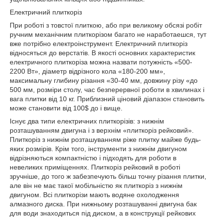
Електричний плиткоріз
При роботі з товстої плиткою, або при великому обсязі робіт
ручним механічним плиткорізом багато не наработаешся, тут
вже потрібно електроінструмент. Електричний плиткоріз
відносяться до верстатів. В якості основних характеристик
електричного плиткоріза можна назвати потужність «500-
2200 Вт», діаметр відрізного кола «180-200 мм»,
максимальну глибину різання «30-40 мм, довжину різу «до
500 мм, розміри столу, час безперервної роботи в хвилинах і
вага плитки від 10 кг. Приблизний ціновий діапазон становить
може становити від 100$ до і вище.
Існує два типи електричних плиткорізів: з нижнім
розташуванням двигуна і з верхнім «плиткоріз рейковий».
Плиткоріз з нижнім розташуванням ріже плитку майже будь-
яких розмірів. Крім того, інструменти з нижнім двигуном
відрізняються компактністю і підходять для роботи в
невеликих приміщеннях. Плиткоріз рейковий в роботі
зручніше, до того ж забезпечують більш точну різання плитки,
але він не має такої мобільністю як плиткоріз з нижнім
двигуном. Всі плиткорізи мають водяне охолодження
алмазного диска. При нижньому розташуванні двигуна бак
для води знаходиться під диском, а в конструкції рейкових