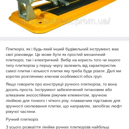
Плиткоріз, як і будь-який інший будівельний інструмент, має
свої різновиди. Це може бути як простий механічний
плиткоріз, так і електричний. Вибір на користь того чи іншого
типу плиткоріза у першу чергу залежить від характеристик
самої плитки і кількості плитки яку треба буде різати. Далі ми
коротко розглянемо ключові особливості обох груп.
Якщо говорити про конструкції ручного плиткоріза, то вона
досить проста. Інструмент забезпечений титановим або
алмазним зносостійким ріжучим елементом, зручною
лінійкою для тонкого і чіткого різу, плаваючим підставою для
зручності сколювання плитки, що направляє, запобігає люфт
ріжучої частини.
Ручний плиткоріз
З усього розмаїття лінійки ручних плиткорізів найбільш