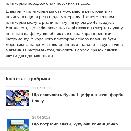
плиткорізів передбачений невеликий насос.
Електричні плиткорізи мають можливість регулювати кут
нахилу площини реза щодо матеріалу. Так всі електричні
плиткорізи можуть різати плитку під кутом до 45 градусів.
Нагадаємо, що вибираючи плиткоріз важливо звертати увагу
не тільки на фірму-виробника, але і на характеристики
інструменту. У хорошого плиткоріза основа повинна бути
жорстким, а напрямні товстостінними. Бажано, вирушаючи в
магазин за інструментом, захопити з собою зразок плитки,
яку їм доведеться різати.
Інші статті рубрики
22.07.2012
Що означають букви і цифри в назві фарби
і лаку.
26.04.2012
Що потрібно знати, купуючи кондиціонер