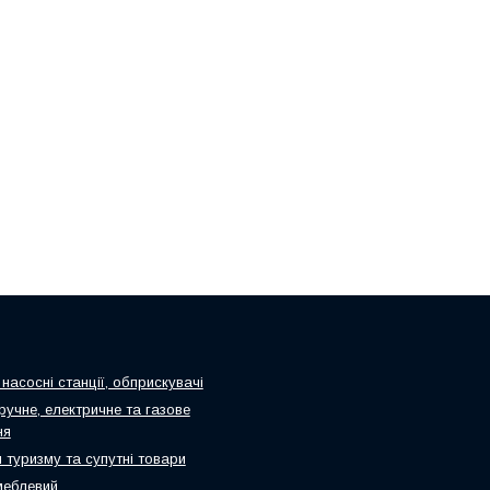
насосні станції, обприскувачі
ручне, електричне та газове
ня
 туризму та супутні товари
меблевий