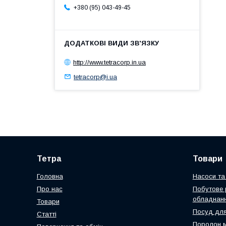
+380 (95) 043-49-45
http://www.tetracorp.in.ua
tetracorp@i.ua
Тетра
Товари
Головна
Насоси та 
Про нас
Побутове 
обладнан
Товари
Посуд для
Статті
Поролон 