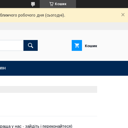
Кошик
ближчого робочого дня (сьогодні).
Кошик
МІН
краща у нас - зайдіть і переконайтеся)