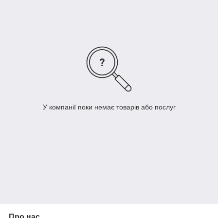
підлягає обов'язковому декларуванню) згідно вимог ДСТУ EN
60947-1:2017.
Метод монтажу:
обпресовування або лютування.
У компанії поки немає товарів або послуг
Про нас