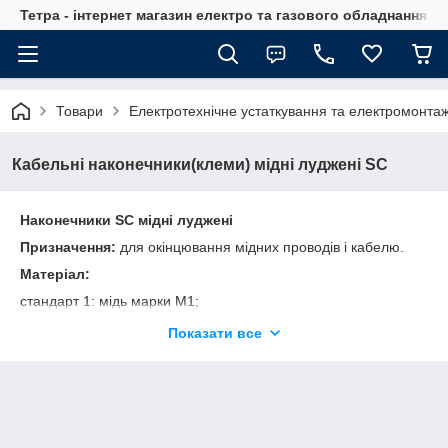
Тетра - інтернет магазин електро та газового обладнання, т
Товари
Електротехнічне устаткування та електромонта
Кабельні наконечники(клеми) мідні луджені SC
Наконечники SC мідні луджені
Призначення:
для окінцювання мідних проводів і кабелю.
Матеріал:
стандарт 1: мідь марки М1;
стандарт 2: мідь марки М2.
Показати все
Покриття:
стандарт 1: олово + вісмут;
стандарт 2: ґальванічне покриття.
Сертифікація в Україні:
добровільна сертифікація (не