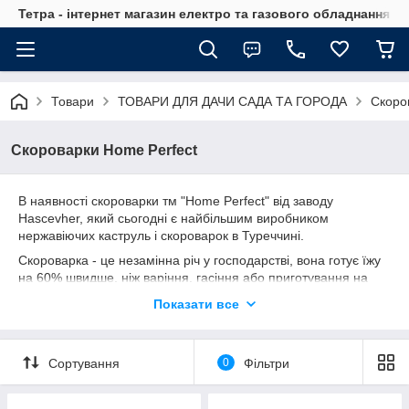
Тетра - інтернет магазин електро та газового обладнання, т
Товари
ТОВАРИ ДЛЯ ДАЧИ САДА ТА ГОРОДА
Скоро
Скороварки Home Perfect
В наявності скороварки тм "Home Perfect" від заводу
Hascevher, який сьогодні є найбільшим виробником
нержавіючих каструль і скороварок в Туреччині.
Скороварка - це незамінна річ у господарстві, вона готує їжу
на 60% швидше, ніж варіння, гасіння або приготування на
пару та заощаджує 50-70% газу/електрики через мінімальну
Показати все
витрату енергії та більш короткий час приготування!
Вона також стане цінним подарунком для людей, які
займаються дистиляцією напоїв
Сортування
0
Фільтри