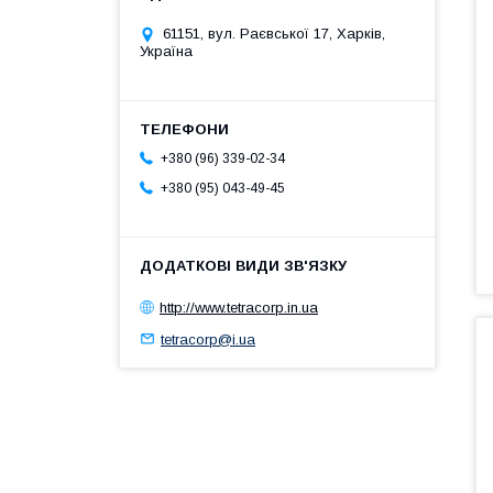
61151, вул. Раєвської 17, Харків,
Україна
+380 (96) 339-02-34
+380 (95) 043-49-45
http://www.tetracorp.in.ua
tetracorp@i.ua