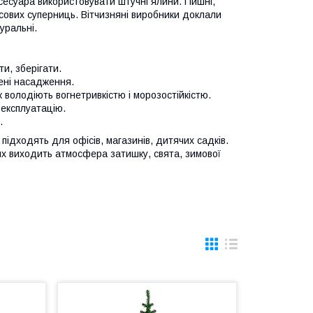
сесуара використовувати штучні ялини. Пишні,
ісових суперниць. Вітчизняні виробники доклали
уральні.
и, зберігати.
лені насадження.
ж володіють вогнетривкістю і морозостійкістю.
 експлуатацію.
.
підходять для офісів, магазинів, дитячих садків.
них виходить атмосфера затишку, свята, зимової