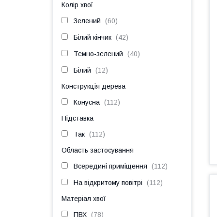
Колір хвої
Зелений
60
Білий кінчик
42
Темно-зелений
40
Білий
12
Конструкція дерева
Конусна
112
Підставка
Так
112
Область застосування
Всередині приміщення
112
На відкритому повітрі
112
Матеріал хвої
ПВХ
78