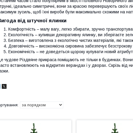
станнім часом стало популярним в якості головного Новорічного ак
трункі, ідеально симетричні, вони за красою перевершують своїх л
аксимум зусиль, щоб їхні вироби були максимально схожими на нат
Вигода від штучної ялинки
Комфортність – малу вагу, легко збирати, зручно транспортуват
Екологічність – купивши декоративну ялинку, ви зберігаєте зе
Безпека – виготовлена з екологічно чистих матеріалів, які тако
Довговічність – високоякісна сировина забезпечує безстрокову
Економічність – не доведеться щороку купувати новий атрибут
е чудове Різдвяне прикраса поміщають не тільки в будинках. Вони 
асто встановлюють на відкритих верандах і у дворах. Скрізь від 
азки.