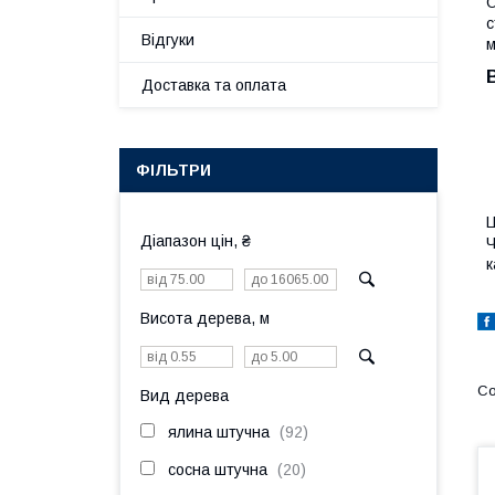
О
с
Відгуки
м
Доставка та оплата
ФІЛЬТРИ
Ц
Діапазон цін, ₴
Ч
к
Висота дерева, м
Вид дерева
ялина штучна
92
сосна штучна
20