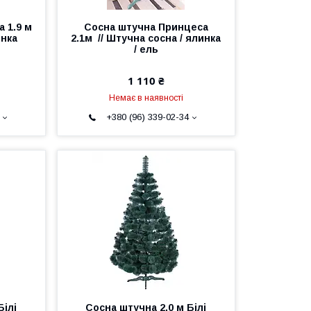
 1.9 м
Сосна штучна Принцеса
инка
2.1м // Штучна сосна / ялинка
/ ель
1 110 ₴
Немає в наявності
+380 (96) 339-02-34
Білі
Сосна штучна 2.0 м Білі