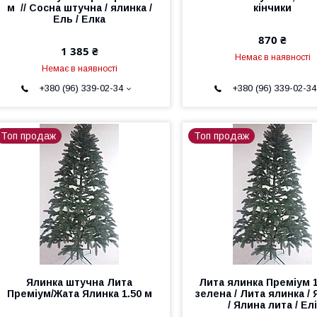
м // Сосна штучна / ялинка /
кінчики
Ель / Елка
870 ₴
1 385 ₴
Немає в наявності
Немає в наявності
+380 (96) 339-02-34
+380 (96) 339-02-34
Топ продаж
Топ продаж
Ялинка штучна Лита
Лита ялинка Преміум 1
Преміум/Жата Ялинка 1.50 м
зелена / Лита ялинка /
/ Ялина лита / Ел