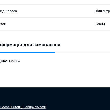
ид насоса
Відцентр
Стан
Новий
нформація для замовлення
іна:
3 270 ₴
насосні станції, обприскувачі