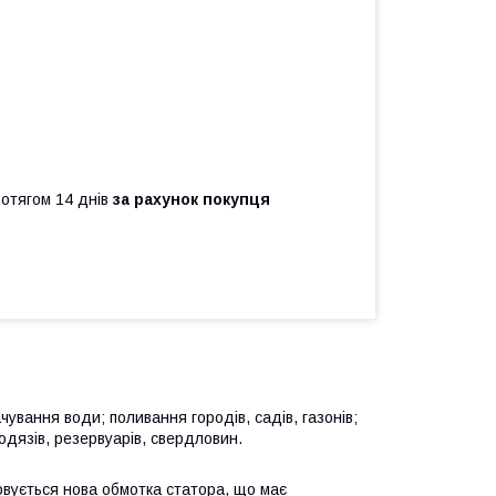
ротягом 14 днів
за рахунок покупця
ування води; поливання городів, садів, газонів;
лодязів, резервуарів, свердловин.
овується нова обмотка статора, що має