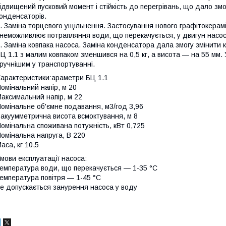
ідвищений пусковий момент і стійкість до перегрівань, що дало змо
онденсаторів.
. Заміна торцевого ущільнення. Застосування нового графітокерам
неможливлює потрапляння води, що перекачується, у двигун насос
. Заміна ковпака насоса. Заміна конденсатора дала змогу змінити 
Ц 1.1 з малим ковпаком зменшився на 0,5 кг, а висота — на 55 мм. У
ручнішим у транспортуванні.
арактеристики:араметри БЦ 1.1
омінальний напір, м 20
аксимальний напір, м 22
омінальне об'ємне подавання, м3/год 3,96
акуумметрична висота всмоктування, м 8
омінальна споживана потужність, кВт 0,725
омінальна напруга, В 220
аса, кг 10,5
мови експлуатації насоса:
емпература води, що перекачується — 1-35 °C
емпература повітря — 1-45 °C
е допускається занурення насоса у воду