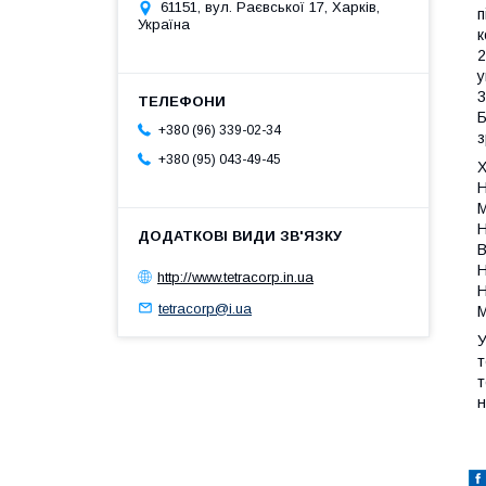
61151, вул. Раєвської 17, Харків,
п
Україна
к
2
у
3
Б
+380 (96) 339-02-34
з
+380 (95) 043-49-45
Х
Н
М
Н
В
Н
http://www.tetracorp.in.ua
Н
tetracorp@i.ua
М
У
т
т
н