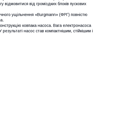
гу відмовитися від громіздких блоків пускових
ічного ущільнення «Burgmann» (ФРГ) повністю
а.
конструкцію ковпака насоса. Вага електронасоса
 результаті насос став компактнішим, стійкішим і