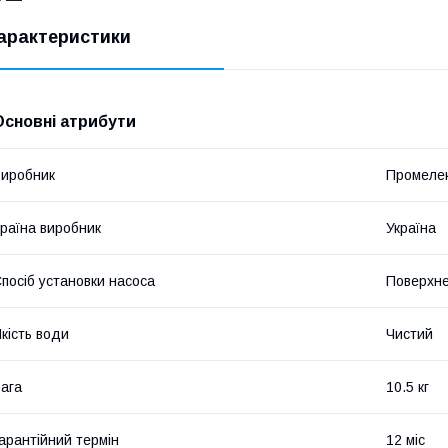
арактеристики
Основні атрибути
иробник
Промеле
раїна виробник
Україна
посіб установки насоса
Поверхн
кість води
Чистий
ага
10.5 кг
арантійний термін
12 міс