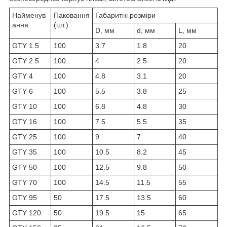
Найменув
Паковання
Габаритні розміри
ання
(шт.)
D, мм
d, мм
L, мм
GTY 1.5
100
3.7
1.8
20
GTY 2.5
100
4
2.5
20
GTY 4
100
4.8
3.1
20
GTY 6
100
5.5
3.8
25
GTY 10
100
6.8
4.8
30
GTY 16
100
7.5
5.5
35
GTY 25
100
9
7
40
GTY 35
100
10.5
8.2
45
GTY 50
100
12.5
9.8
50
GTY 70
100
14.5
11.5
55
GTY 95
50
17.5
13.5
60
GTY 120
50
19.5
15
65