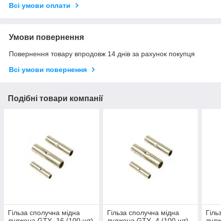
Всі умови оплати
Умови повернення
Повернення товару впродовж 14 днів за рахунок покупця
Всі умови повернення
Подібні товари компанії
Гільза сполучна мідна
Гільза сполучна мідна
Гіль
луджена GTY -16 (100 шт)
луджена GTY -4 (100 шт)
лудж