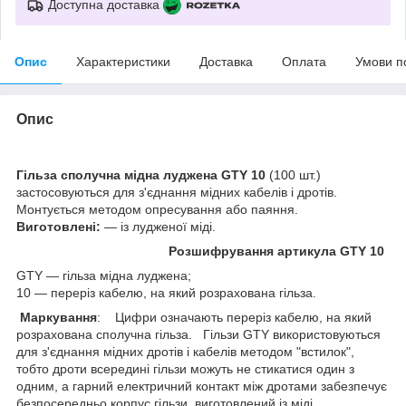
Доступна доставка
Опис
Характеристики
Доставка
Оплата
Умови п
Опис
Гільза сполучна мідна луджена GTY 10
(100 шт.)
застосовуються для з'єднання мідних кабелів і дротів.
Монтується методом опресування або паяння.
Виготовлені:
— із лудженої міді.
Розшифрування артикула GTY 10
GTY — гільза мідна луджена;
10 — переріз кабелю, на який розрахована гільза.
Маркування
: Цифри означають переріз кабелю, на який
розрахована сполучна гільза. Гільзи GTY використовуються
для з'єднання мідних дротів і кабелів методом "встилок",
тобто дроти всередині гільзи можуть не стикатися один з
одним, а гарний електричний контакт між дротами забезпечує
безпосередньо корпус гільзи, виготовлений із міді.