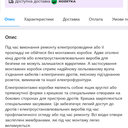
Доступна доставка
Опис
Характеристики
Доставка
Оплата
Умови п
Опис
Під час виконання ремонту електропроводини або її
прокладці не обійтися без монтажних коробок. Адже оголені
кінці дротів або електроустановлювальних виробів для
безпеки не можуть залишатися відкритими. А застосування
монтажних коробок сприяє надійному ізольованому вузла
з'єднання кабелів і електричних дротів, якісному під'єднанню
розеток, вимикачів та іншої електрофурнітури.
Електромонтажні коробки являють собою ящик круглої або
прямокутної форми з кришкою та спеціальними отворами на
бокових сторонах для пристрою дротів. Кришка закріплюється
спеціальними засувками. Це забезпечує легкий доступ до
дротів і електроустановлювальних виробів під час
профілактичного огляду або під час ремонту. Всі вхідні отвори
засліплені мембранами, які під час монтажу легко
виламуються.