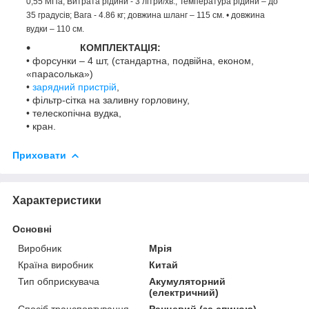
0,55 МПа; Витрата рідини - 3 літри/хв.; Температура рідини – до
35 градусів; Вага - 4.86 кг; довжина шланг – 115 см. • довжина
вудки – 110 см.
КОМПЛЕКТАЦІЯ:
• форсунки – 4 шт, (стандартна, подвійна, економ,
«парасолька»)
•
зарядний пристрій
,
• фільтр-сітка на заливну горловину,
• телескопічна вудка,
• кран.
Приховати
Характеристики
Основні
Виробник
Мрія
Країна виробник
Китай
Тип обприскувача
Акумуляторний
(електричний)
Спосіб транспортування
Ранцевий (за спиною)