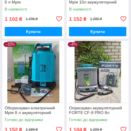
6 л Мрія
Мрія 10л акумуляторний
В наявності
В наявності
1 102
1 152
₴
₴
1 296 ₴
1 280 ₴
Купити
Купити
–10%
–8%
Обприскувач електричний
Оприскувач акумуляторний
Мрія 8 л акумуляторний
FORTE CF-8 PRO 8л
Готово до відправки
Готово до відправки
1 152
1 104
₴
₴
1 280 ₴
1 200 ₴