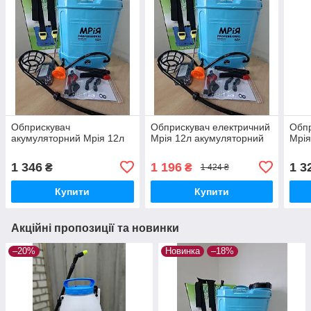
Обприскувач
Обприскувач електричний
Обпр
акумуляторний Мрія 12л
Мрія 12л акумуляторний
Мрія
1 346
1 196
1 3
₴
₴
1 424 ₴
Купити
Купити
Акційні пропозиції та новинки
–20%
Новинка
–18%