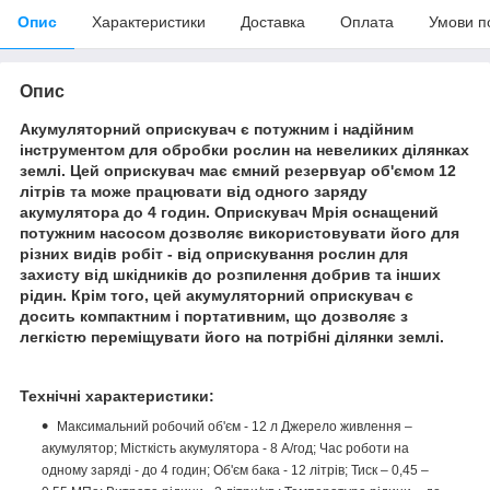
Опис
Характеристики
Доставка
Оплата
Умови п
Опис
Акумуляторний оприскувач є потужним і надійним
інструментом для обробки рослин на невеликих ділянках
землі. Цей оприскувач має ємний резервуар об'ємом 12
літрів та може працювати від одного заряду
акумулятора до 4 годин. Оприскувач Мрія оснащений
потужним насосом дозволяє використовувати його для
різних видів робіт - від оприскування рослин для
захисту від шкідників до розпилення добрив та інших
рідин. Крім того, цей акумуляторний оприскувач є
досить компактним і портативним, що дозволяє з
легкістю переміщувати його на потрібні ділянки землі.
Технічні характеристики:
Максимальний робочий об'єм - 12 л Джерело живлення –
акумулятор; Місткість акумулятора - 8 А/год; Час роботи на
одному заряді - до 4 годин; Об'єм бака - 12 літрів; Тиск – 0,45 –