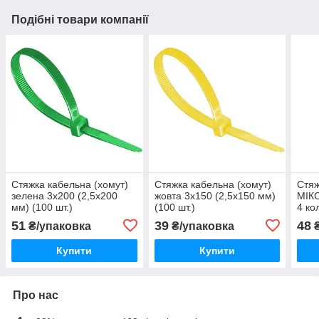
Подібні товари компанії
Стяжка кабельна (хомут)
Стяжка кабельна (хомут)
Стяж
зелена 3х200 (2,5х200
жовта 3х150 (2,5х150 мм)
МІКС
мм) (100 шт.)
(100 шт.)
4 ко
51
39
48
₴/упаковка
₴/упаковка
₴
Купити
Купити
Про нас