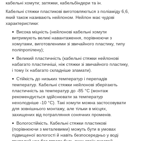
кабельні хомути; затяжки, кабельбіндери та ін.
Кабельні стяжки пластикові виготовляються з поліаміду 6,6,
який також називають нейлоном. Нейлон має чудові
характеристики:
Висока міцність (нейлонові кабельні хомути
витримують великі навантаження, порівнюючи з
хомутами, виготовленими зі звичайного пластику, типу
поліпропілену);
Великий пластичність (кабельні стяжки нейлонові
набагато пластичніші, ніж стяжки зі звичайного пластику,
і тому їх набагато складніше зламати).
Стійкість до низьких температур і перепадів
температур. Кабельні стяжки нейлонові зберігають
пластичність за температур до -85 °C (монтаж
рекомендується здійснювати за температур
нехолодніше -10 °C). Такі хомути можна застосовувати
для зовнішнього монтажу, але тільки в місцях,
захищених від потрапляння сонячних променів.
Вологостійкість. Кабельні стяжки пластикові
(порівнюючи з металевими) можуть бути в умовах
підвищеної вологості й навіть безпосередньо у воді
тривалий час без втрати будь-яких своїх якостей.