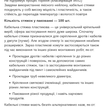
Не підтримує процес горіння (класифікація 94V2)
Завдяки використанню якісного нейлону, кабельні стяжки
поєднують у собі високу міцність і пластичність, а також
стійкість до перепадів температур і вологості повітря
Кількість стяжок у пакованні — 100 шт.
Кабельна стяжка пластикова — це універсальний кріпильний
виріб, сфера застосування якого дуже широка. Спочатку
кабельні стяжки призначалися для скріплення дротів і кабелів
у джгути (пучки). Але згодом спектр їх застосування неабияк
розширився. Зараз пластикові хомути застосовуються також
під час виконання та інших різних монтажних робіт, як-от:
Прокладки дротів і кабелів і кріплення їх до різних
конструкцій і поверхонь, як за допомогою самих
кабельних стяжок, так і із застосуванням монтажних
майданчиків під гвинт і самоклейних майданчиків.
Прокладки труб невеликого діаметра;
Кріплення святкової ілюмінації, рекламних та інших
різних легких конструкцій;
Паковання різної продукції, і навіть харчових
продуктів.
Кабельні стяжки мають безліч альтернативних назв, як-от: