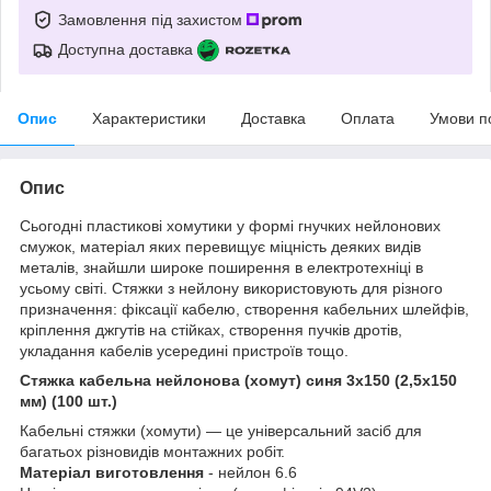
Замовлення під захистом
Доступна доставка
Опис
Характеристики
Доставка
Оплата
Умови п
Опис
Сьогодні пластикові хомутики у формі гнучких нейлонових
смужок, матеріал яких перевищує міцність деяких видів
металів, знайшли широке поширення в електротехніці в
усьому світі. Стяжки з нейлону використовують для різного
призначення: фіксації кабелю, створення кабельних шлейфів,
кріплення джгутів на стійках, створення пучків дротів,
укладання кабелів усередині пристроїв тощо.
Стяжка кабельна нейлонова (хомут) синя 3х150 (2,5х150
мм) (100 шт.)
Кабельні стяжки (хомути) — це універсальний засіб для
багатьох різновидів монтажних робіт.
Матеріал виготовлення
- нейлон 6.6