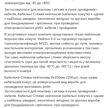
температура від -40 до +85С.
Застосовуються для монтажу і ув'язки в пучок провідників і
кабелів. Кабельні Стяжки нейлонові (кабельні хомути) є одним
з найбільш швидких, економічно вигідних та зручних виробів
для бандажування і кріплення, при проведенні
електромонтажних робіт, кабелів і провідників.
В асортименті нашої компанії представлені тільки нейлонові
морозостійкі хомути. Нейлон 6.6 не підтримує процеси
горіння(класифікація 94V2), висока стійкість до лугів, паливно-
мастильним матеріалам, органічних розчинників а так само
володіє високими електроізоляційними властивостями.
Так само нейлонові кабельні стяжки зберігають високу
пластичність (при достатній жорсткості) і міцність у великому
діапазоні температур (від -40°C до +85°C) і при різній
вологості повітря.
Кабельна Стяжка нейлонова 8х150мм (100шт), інша назва
кабельний хомут, це універсальний вид вироби для
проведення монтажних робіт.
Застосовуються для монтажу і ув'язки в пучок провідників і
кабелів. Кабельні Стяжки нейлонові (кабельні хомути) є одним
з найбільш швидких, економічно вигідних та зручних виробів
для бандажування і кріплення, при проведенні