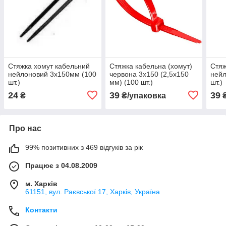
Стяжка хомут кабельний
Стяжка кабельна (хомут)
Стяж
нейлоновий 3х150мм (100
червона 3х150 (2,5х150
нейл
шт.)
мм) (100 шт.)
шт.)
24
39
39
₴
₴/упаковка
Про нас
99% позитивних з 469 відгуків за рік
Працює з 04.08.2009
м. Харків
61151, вул. Раєвської 17, Харків, Україна
Контакти