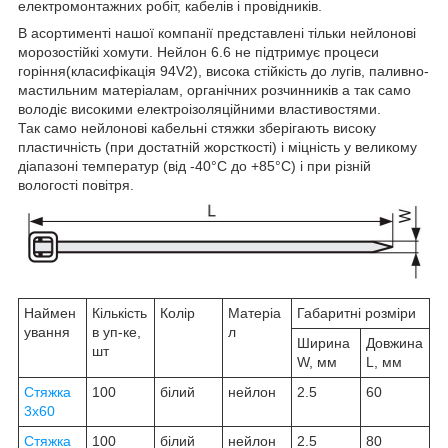
електромонтажних робіт, кабелів і провідників.
В асортименті нашої компанії представлені тільки нейлонові
морозостійкі хомути. Нейлон 6.6 не підтримує процеси
горіння(класифікація 94V2), висока стійкість до лугів, паливно-
мастильним матеріалам, органічних розчинників а так само
володіє високими електроізоляційними властивостями.
Так само нейлонові кабельні стяжки зберігають високу
пластичність (при достатній жорсткості) і міцність у великому
діапазоні температур (від -40°C до +85°C) і при різній
вологості повітря.
Наймен
Кількість
Колір
Матеріа
Габаритні розміри
ування
в уп-ке,
л
Ширина
Довжина
шт
W, мм
L, мм
Стяжка
100
білий
нейлон
2.5
60
3х60
Стяжка
100
білий
нейлон
2.5
80