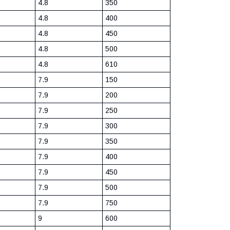
4.8
350
4.8
400
4.8
450
4.8
500
4.8
610
7.9
150
7.9
200
7.9
250
7.9
300
7.9
350
7.9
400
7.9
450
7.9
500
7.9
750
9
600