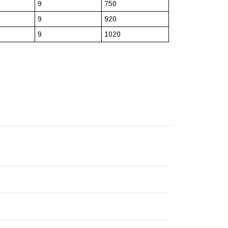
9
750
9
920
9
1020