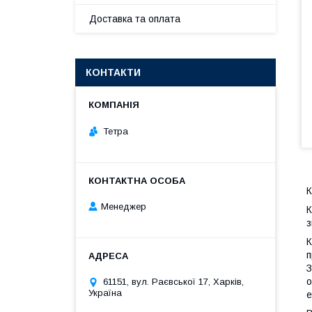
Доставка та оплата
КОНТАКТИ
Тетра
К
Менеджер
К
з
К
п
З
о
61151, вул. Раєвської 17, Харків,
Україна
е