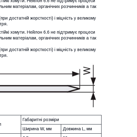
стійкі хомути. Нейлон 6.6 не підтримує процеси
ильним матеріалам, органічних розчинників а так
при достатній жорсткості) і міцність у великому
тря.
стійкі хомути. Нейлон 6.6 не підтримує процеси
ильним матеріалам, органічних розчинників а так
при достатній жорсткості) і міцність у великому
тря.
Габаритні розміри
л
Ширина W, мм
Довжина L, мм