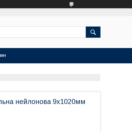
МІН
льна нейлонова 9х1020мм