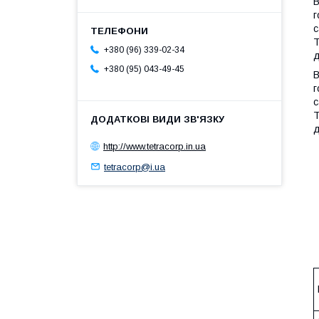
В
г
с
Т
+380 (96) 339-02-34
д
+380 (95) 043-49-45
В
г
с
Т
д
http://www.tetracorp.in.ua
tetracorp@i.ua