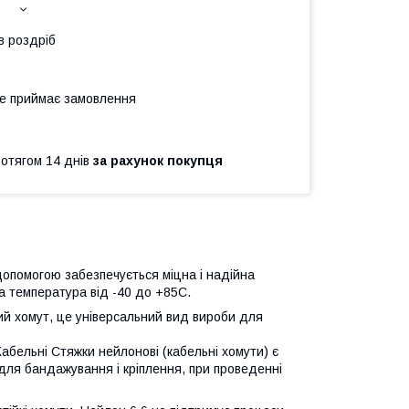
в роздріб
не приймає замовлення
ротягом 14 днів
за рахунок покупця
х допомогою забезпечується міцна і надійна
ча температура від -40 до +85С.
й хомут, це універсальний вид вироби для
 Кабельні Стяжки нейлонові (кабельні хомути) є
 для бандажування і кріплення, при проведенні