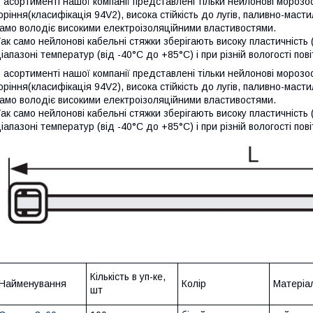
 асортименті нашої компанії представлені тільки нейлонові морозо
оріння(класифікація 94V2), висока стійкість до лугів, паливно-маст
амо володіє високими електроізоляційними властивостями.
ак само нейлонові кабельні стяжки зберігають високу пластичність (
іапазоні температур (від -40°C до +85°C) і при різній вологості пові
 асортименті нашої компанії представлені тільки нейлонові морозо
оріння(класифікація 94V2), висока стійкість до лугів, паливно-маст
амо володіє високими електроізоляційними властивостями.
ак само нейлонові кабельні стяжки зберігають високу пластичність (
іапазоні температур (від -40°C до +85°C) і при різній вологості пові
Кількість в уп-ке,
Найменування
Колір
Матеріа
шт