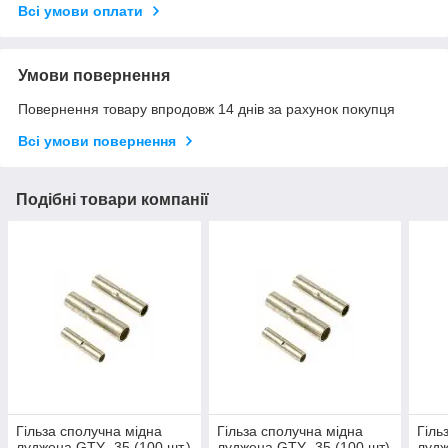
Всі умови оплати
Умови повернення
Повернення товару впродовж 14 днів за рахунок покупця
Всі умови повернення
Подібні товари компанії
Гільза сполучна мідна
Гільза сполучна мідна
Гіль
луджена GTY -35 (100 шт.)
луджена GTY -35 (100 шт)
лудж