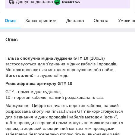
Доступна доставка
Опис
Характеристики
Доставка
Оплата
Умови п
Опис
Гільза сполучна мідна луджена GTY 10
(100шт)
застосовуються для з'єднання мідних кабелів і проводів.
Монтаж проводиться методом опресування або пайки.
Виготовлені:
- з лудженої міді.
Розшифровка артикулу GTY 10
GTY - гільза мідна луджена;
10 - перетин кабелю, на який розрахована гільза.
Маркування: Цифри означають перетин кабелю, на який
розрахована сполучна гільза.Гільзи GTY використовуються
для з'єднання мідних проводів і кабелів методом "встик",
тобто проводи всередині гільзи можуть не стикатися один з
одним, а хороший електричний контакт між проводами
забезпечує безпосередньо корпус гільзи, виконаний з міді.