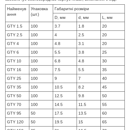
Найменув
Упаковка
Габаритні розміри
ання
(шт.)
D, мм
d, мм
L, мм
GTY 1.5
100
3.7
1.8
20
GTY 2.5
100
4
2.5
20
GTY 4
100
4.8
3.1
20
GTY 6
100
5.5
3.8
25
GTY 10
100
6.8
4.8
30
GTY 16
100
7.5
5.5
35
GTY 25
100
9
7
40
GTY 35
100
10.5
8.2
45
GTY 50
100
12.5
9.8
50
GTY 70
100
14.5
11.5
55
GTY 95
50
17.5
13.5
60
GTY 120
50
19.5
15
65