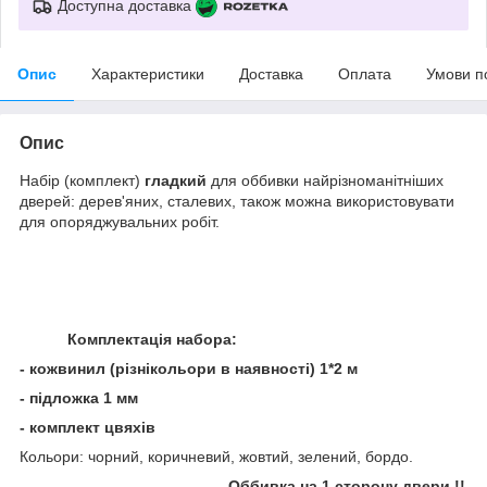
Доступна доставка
Опис
Характеристики
Доставка
Оплата
Умови п
Опис
Набір (комплект)
гладкий
для оббивки найрізноманітніших
дверей: дерев'яних, сталевих, також можна використовувати
для опоряджувальних робіт.
Комплектація набора:
- кожвинил (різнікольори в наявності) 1*2 м
- підложка 1 мм
- комплект цвяхів
Кольори: чорний, коричневий, жовтий, зелений, бордо.
Оббивка на 1 сторону двери !!