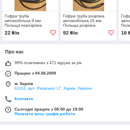
Гофра труба
Гофра труба розрізна
Гофр
автомобільна 9 мм
автомобільна 25 мм
авто
Польща нерозрізна
Польща розрізна
Поль
метр
22
92
16
₴/м
₴/м
₴
Про нас
99% позитивних з 471 відгука за рік
Працює з 04.08.2009
м. Харків
61151, вул. Раєвської 17, Харків, Україна
Контакти
Сьогодні працює з 08:00 до 19:00
Показати весь графік роботи