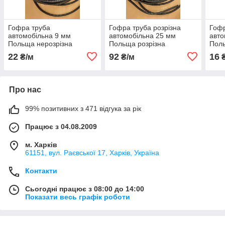
Гофра труба
Гофра труба розрізна
Гофр
автомобільна 9 мм
автомобільна 25 мм
авто
Польща нерозрізна
Польща розрізна
Поль
метр
22
92
16
₴/м
₴/м
₴
Про нас
99% позитивних з 471 відгука за рік
Працює з 04.08.2009
м. Харків
61151, вул. Раєвської 17, Харків, Україна
Контакти
Сьогодні працює з 08:00 до 14:00
Показати весь графік роботи