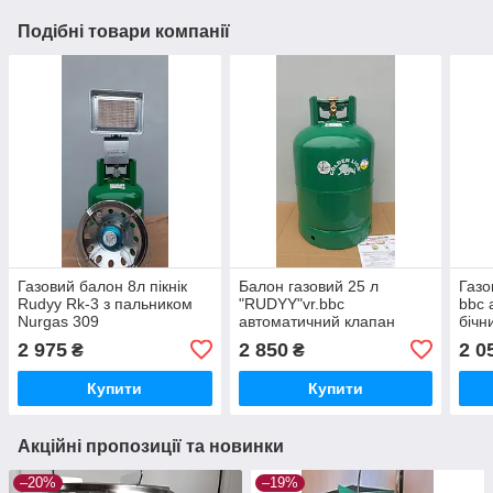
Подібні товари компанії
Газовий балон 8л пікнік
Балон газовий 25 л
Газо
Rudyy Rk-3 з пальником
"RUDYY"vr.bbc
bbс 
Nurgas 309
автоматичний клапан
бічн
бічний кран
2 975
2 850
2 0
₴
₴
Купити
Купити
Акційні пропозиції та новинки
–20%
–19%