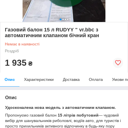
Газовий балон 15 л RUDYY " vr.bbс з
автоматичним клапаном бічний кран
Немає в наявності
Роздріб
1 935
₴
Опис
Характеристики
Доставка
Оплата
Умови п
Опис
Удосконалена нова модель з автоматичним клапаном.
Пропонуємо газовий балон
15 літрів побутовий
— чудовий
вибір для шанувальників риболовлі, водіїв авто, для туристів і
просто прихильників активного відпочинку в будь-яку пору