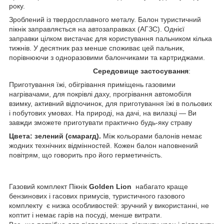
року.
Зроблений із твердосплавного металу. Балон туристичний
пікнік заправляється на автозаправках (АГЗС). Однієї
заправки цілком вистачає для користування пальником кілька
тижнів. У десятник раз менше споживає цей пальник,
порівнюючи з одноразовими балончиками та картриджами.
Середовище застосування
:
Приготування їжі, обігрівання приміщень газовими
нагрівачами, для покрівлі даху, прогрівання автомобіля
взимку, активний відпочинок, для приготування їжі в польових
і побутових умовах. На природі, на дачі, на вилазці — Ви
завжди зможете приготувати практично будь-яку страву
Цвета: зелений (смарагд).
Між кольорами балонів немає
жодних технічних відмінностей. Кожен балон наповнений
повітрям, що говорить про його герметичність.
Газовий комплект Пікнік
Golden Lion
набагато краще
бензинових і гасових примусів, туристичного газового
комплекту є низка особливостей: зручний у використанні, не
коптит і немає гарів на посуді, менше витрати.