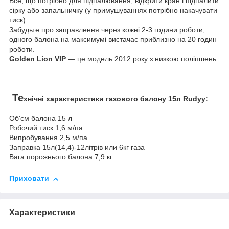
Все, що потрібно для підпалювання, відкрити кран і підпалити
сірку або запальничку (у примушуваннях потрібно накачувати
тиск).
Забудьте про заправлення через кожні 2-3 години роботи,
одного балона на максимумі вистачає приблизно на 20 годин
роботи.
Golden Lion
VIP
— це модель 2012 року з низкою поліпшень:
Те
хнічні характеристики газового балону 15л Rudyy:
Об'єм балона 15 л
Робочий тиск 1,6 м/па
Випробування 2,5 м/па
Заправка 15л(14,4)-12літрів или 6кг газа
Вага порожнього балона 7,9 кг
Приховати
Характеристики