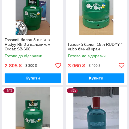
Газовий балон 8 л пікнік
Rudyy Rk-3 з пальником
Газовий балон 15 л RUDYY "
Orgaz SB-600
vr.bb бічний кран
Готово до відправки
Готово до відправки
2 805
3 060
₴
₴
3 300 ₴
3 400 ₴
Купити
Купити
–8%
–6%