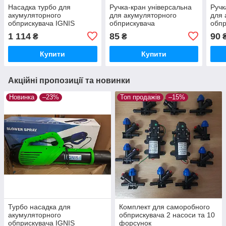
Насадка турбо для
Ручка-кран універсальна
Ручк
акумуляторного
для акумуляторного
для 
обприскувача IGNIS
обприскувача
обпр
1 114
85
90
₴
₴
Купити
Купити
Акційні пропозиції та новинки
Новинка
–23%
Топ продажів
–15%
Турбо насадка для
Комплект для саморобного
акумуляторного
обприскувача 2 насоси та 10
обприскувача IGNIS
форсунок