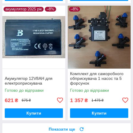
акумулятор 2025 рік
–8%
–8%
Комплект для саморобного
Акумулятор 12V8AH для
обприскувача 1 насос та 5
електроприскувача
форсунок
Готово до відправки
Готово до відправки
621
1 357
₴
₴
675 ₴
1 475 ₴
Купити
Купити
Показати ще