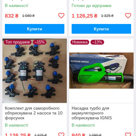
В наявності
Готово до відправки
832
1 126,25
₴
₴
1 080 ₴
1 325 ₴
Купити
Купити
Топ продажів
–15%
Новинка
–13%
Комплект для саморобного
Насадка турбо для
обприскувача 2 насоси та 10
акумуляторного
форсунок
обприскувача IGNIS
В наявності
В наявності
1 126,25
940
₴
₴
1 325 ₴
1 080 ₴