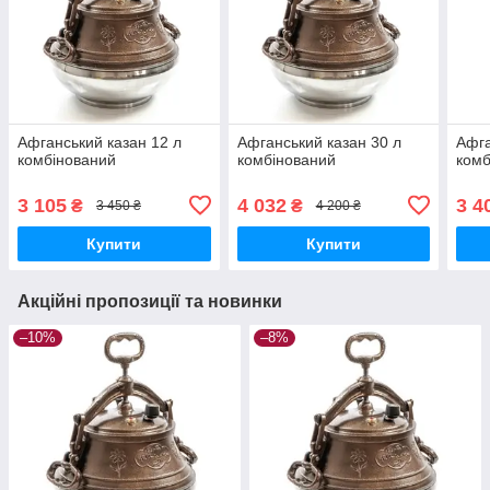
Афганський казан 12 л
Афганський казан 30 л
Афга
комбінований
комбінований
комб
3 105
4 032
3 4
₴
₴
3 450 ₴
4 200 ₴
Купити
Купити
Акційні пропозиції та новинки
–10%
–8%