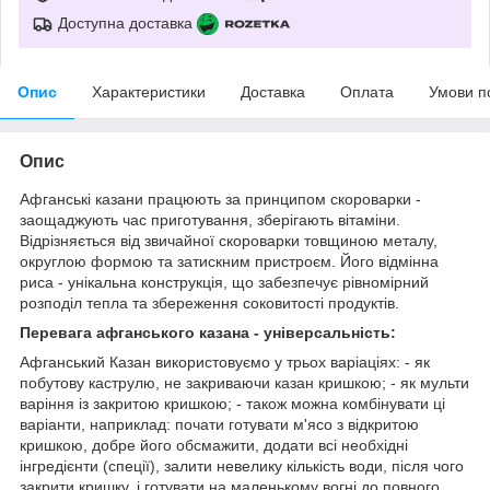
Доступна доставка
Опис
Характеристики
Доставка
Оплата
Умови п
Опис
Афганські казани працюють за принципом скороварки -
заощаджують час приготування, зберігають вітаміни.
Відрізняється від звичайної скороварки товщиною металу,
округлою формою та затискним пристроєм. Його відмінна
риса - унікальна конструкція, що забезпечує рівномірний
розподіл тепла та збереження соковитості продуктів.
Перевага афганського казана - універсальність:
Афганський Казан використовуємо у трьох варіаціях: - як
побутову каструлю, не закриваючи казан кришкою; - як мульти
варіння із закритою кришкою; - також можна комбінувати ці
варіанти, наприклад: почати готувати м'ясо з відкритою
кришкою, добре його обсмажити, додати всі необхідні
інгредієнти (спеції), залити невелику кількість води, після чого
закрити кришку, і готувати на маленькому вогні до повного