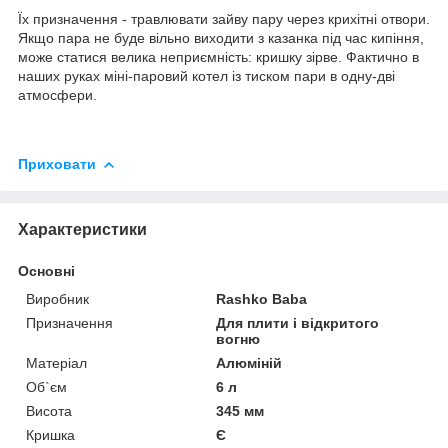
Їх призначення - травлювати зайву пару через крихітні отвори.
Якщо пара не буде вільно виходити з казанка під час кипіння,
може статися велика неприємність: кришку зірве. Фактично в
наших руках міні-паровий котел із тиском пари в одну-дві
атмосфери.
Приховати
Характеристики
Основні
Виробник
Rashko Baba
Призначення
Для плити і відкритого
вогню
Матеріал
Алюміній
Об`єм
6 л
Висота
345 мм
Кришка
Є