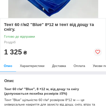
Тент 60 г/м2 "Blue" 8*12 м тент від дощу та
снігу.
Готово до відправки
Роздріб
1 325
₴
Опис
Характеристики
Доставка
Оплата
Умови п
Опис
Тент 60 г/м² "Blue", 8 ×12 м, від дощу та снігу
(допускається похибка розмірів ±5%)
Тент "Blue" щільністю 60 г/м² розміром 8*12 м — це
універсальне накриття для захисту від дощу, снігу, вітру та