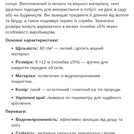
сонця. Виготовлений із легкого та міцного матеріалу, тент
ідеально підходить для використання в побуті, на дачі, в саду
або на будівництві. Він захищає предмети й ділянки від вологи
та бруду, а також подовжує термін їх служби. Зазначені
розміри можуть варіюватися в межах похибки ±5% через
особливості виробництва.
Основні характеристики:
Щільність:
60 г/м² — легкий і досить міцний
матеріал.
Розміри:
8 ×12 м (похибка ±5%) — зручно для
накриття середніх об'єктів.
Матеріал:
поліетилен із водонепроникним
покриттям.
Колір:
синій — естетичний і помітний на тлі природи.
Укріплені краї:
люверси по периметру для надійного
кріплення.
Переваги:
Водонепроникність:
ефективно захищає від дощу та
снігу.
Стійкість:
витримує перепади температур і вплив