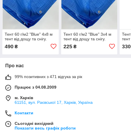
Тент 60 г/м2 "Blue" 4х8 м
Тент 60 г/м2 "Blue" 3х4 м
Тент
тент від дощу та снігу.
тент від дощу та снігу.
тент
490
225
330
₴
₴
Про нас
99% позитивних з 471 відгука за рік
Працює з 04.08.2009
м. Харків
61151, вул. Раєвської 17, Харків, Україна
Контакти
Сьогодні вихідний
Показати весь графік роботи