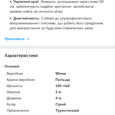
Укріплені краї:
Люверси, розташовані через кожні 50
см, забезпечують надійне кріплення, запобігаючи
зривам навіть за сильного вітру.
Довговічність:
Стійкий до ультрафіолетового
випромінювання і плісняви, що робить його придатним
для використання за будь-яких кліматичних умов.
Приховати
Характеристики
Основні
Виробник
Wimar
Країна виробник
Польща
Щільність
160 г/м2
Ширина
3 м
Довжина
4 м
Колір
Сірий
Призначення
Туристичний