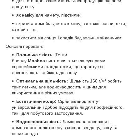
для того щоб захистити сільгосппродукцію від роси,
дощу, снігу
як навісу для намету, підстилки
вкрити автомобіль, мототехніку, вантажні човни, яхти,
катери і т. д.;
захистити від сонця і опадів будівельні майданчики;
Основні переваги:
Польська якість:
Тенти
бренду
Mochna
виготовляються за суворими
європейськими стандартами, що гарантує їх
довговічність і стійкість до зносу.
Оптимальна щільність:
Щільність 160 г/м² робить
тент легким, але водночас досить міцним для
використання в різних умовах.
Естетичний колір:
Сірий відтінок тенту
універсальний і добре підходить як для професійного,
так і для побутового застосування.
Водонепроникність:
Ламінована поверхня з
армованого поліетилену захищає від дощу, снігу та
інших опадів.