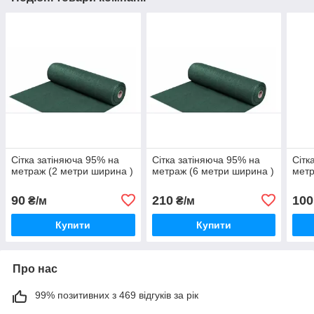
Сітка затіняюча 95% на
Сітка затіняюча 95% на
Сітк
метраж (2 метри ширина )
метраж (6 метри ширина )
метр
90
210
100
₴/м
₴/м
Купити
Купити
Про нас
99% позитивних з 469 відгуків за рік