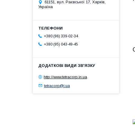
61151, вул. Раєвської 17, Харків,
Україна
+380 (96) 339-02-34
+380 (95) 043-49-45
http://www.tetracorp.in.ua
tetracorp@i.ua