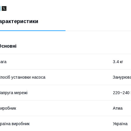
арактеристики
Основні
ага
3.4 кг
посіб установки насоса
Занурюв
апруга мережі
220~240
иробник
Атма
раїна виробник
Україна