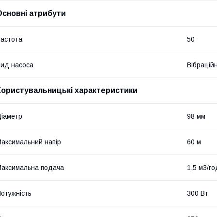
Основні атрибути
астота
50
ид насоса
Вібрацій
Користувальницькі характеристики
іаметр
98 мм
аксимальний напір
60 м
аксимальна подача
1,5 м3/го
отужність
300 Вт