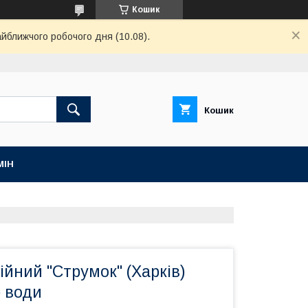
Кошик
айближчого робочого дня (10.08).
Кошик
МІН
ійний "Струмок" (Харків)
р води