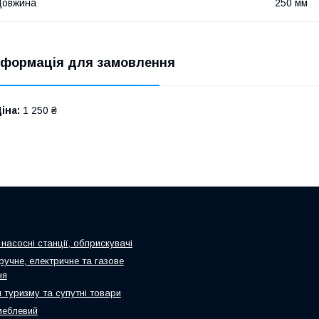
Довжина
250 мм
нформація для замовлення
іна:
1 250 ₴
насосні станції, обприскувачі
ручне, електричне та газове
ня
 туризму та супутні товари
меблевий