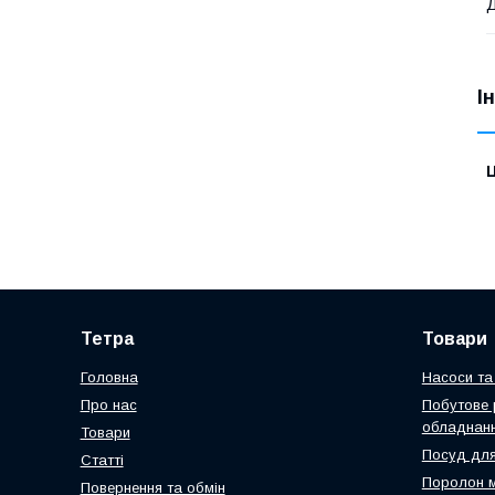
І
Ц
Тетра
Товари
Головна
Насоси та 
Про нас
Побутове 
обладнан
Товари
Посуд для
Статті
Поролон 
Повернення та обмін