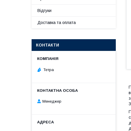
Відгуки
Доставка та оплата
КОНТАКТИ
Тетра
П
в
з
Менеджер
3
П
с
д
д