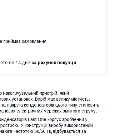
не приймає замовлення
ротягом 14 днів
за рахунок покупця
ю накопичувальний пристрій, який
вих установок. Виріб має велику місткість,
на напруга конденсаторів цього типу становить
мислових електричних мережах змінного струму.
онденсаторів Last One корпус зроблений у
пристрою. У конструкції виробу використаний
анцюга частотою 50/60 Гц відбувається за