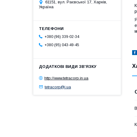
61151, вул. Раєвської 17, Харків,
К
Україна
р
Я
е
+380 (96) 339-02-34
+380 (95) 043-49-45
Х
http://www.tetracorp.in.ua
tetracorp@i.ua
В
К