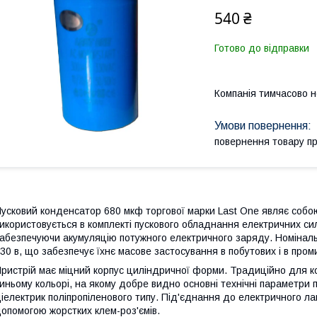
540 ₴
Готово до відправки
Компанія тимчасово 
повернення товару п
усковий конденсатор 680 мкф торгової марки Last One являє собо
икористовується в комплекті пускового обладнання електричних сило
абезпечуючи акумуляцію потужного електричного заряду. Номіналь
30 в, що забезпечує їхнє масове застосування в побутових і в про
ристрій має міцний корпус циліндричної форми. Традиційно для к
иньому кольорі, на якому добре видно основні технічні параметри 
іелектрик поліпропіленового типу. Під'єднання до електричного л
опомогою жорстких клем-роз'ємів.