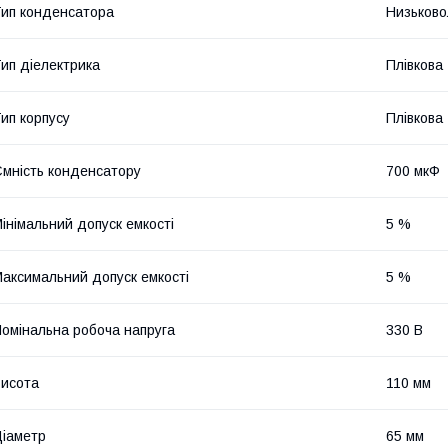
ип конденсатора
Низьково
ип діелектрика
Плівкова
ип корпусу
Плівкова
мність конденсатору
700 мкФ
інімальний допуск емкості
5 %
аксимальний допуск емкості
5 %
омінальна робоча напруга
330 В
исота
110 мм
іаметр
65 мм