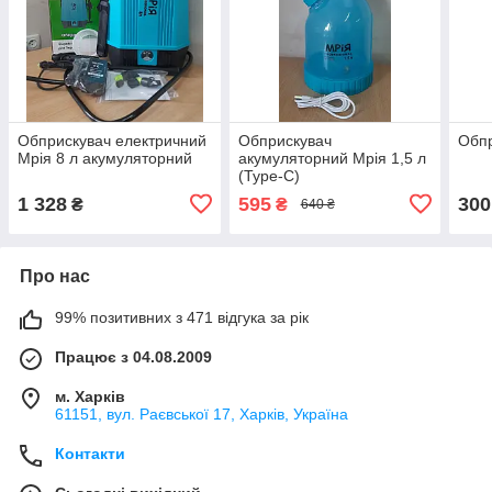
Обприскувач електричний
Обприскувач
Обпр
Мрія 8 л акумуляторний
акумуляторний Мрія 1,5 л
(Type-C)
1 328
595
300
₴
₴
640 ₴
Про нас
99% позитивних з 471 відгука за рік
Працює з 04.08.2009
м. Харків
61151, вул. Раєвської 17, Харків, Україна
Контакти