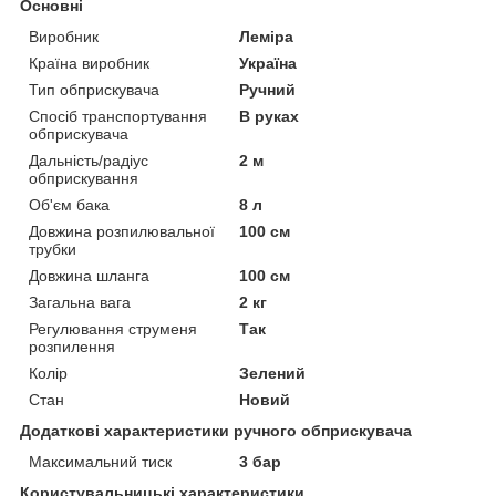
Основні
Виробник
Леміра
Країна виробник
Україна
Тип обприскувача
Ручний
Спосіб транспортування
В руках
обприскувача
Дальність/радіус
2 м
обприскування
Об'єм бака
8 л
Довжина розпилювальної
100 см
трубки
Довжина шланга
100 см
Загальна вага
2 кг
Регулювання струменя
Так
розпилення
Колір
Зелений
Стан
Новий
Додаткові характеристики ручного обприскувача
Максимальний тиск
3 бар
Користувальницькі характеристики