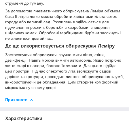
струменя до туману.
За допомогою пневматичного обприскувача Леміра об'ємом
бака 8 літрів легко можна обробити хімікатами кілька соток
городу або великий сад. Розпилення здійснюється для
підживлення рослин, боротьби з хворобами, знищення
шкідливих комах. Оброблені гербіцидами бур'яни засохнуть і
не з'являться довгий час.
Де ще використовується обприскувач Леміру
Застосовуючи обприскувач, зручно мити вікна, стіни,
дезінфекції. Навіть можна вимити автомобіль. Якщо потрібно
зняти старі шпалери, бажано їх змочити. Для цього підійде
цей пристрій. Під час спекотного літа зволожуйте садові
доріжки та тротуари, проводьте листове обприскування клумб,
використовуючи це обладнання. Цим створите комфортний
мікроклімат у своєму дворі.
Приховати
Характеристики