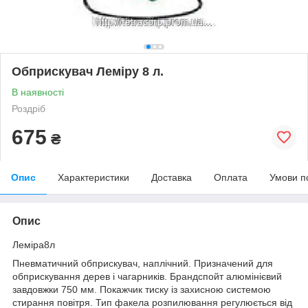
Обприскувач Леміру 8 л.
В наявності
Роздріб
675
₴
Опис
Характеристики
Доставка
Оплата
Умови п
Опис
Леміра8л
Пневматичний обприскувач, наплічний. Призначений для
обприскування дерев і чагарників. Брандспойт алюмінієвий
завдовжки 750 мм. Покажчик тиску із захисною системою
стирання повітря. Тип факела розпилювання регулюється від