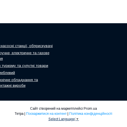
насосні станції, обприскувачі
ручне, електричне та газове
ня
 туризму та супутні товари
меблевий
хнічне обладнання та
нтажні вироби
Сайт створений на маркетплейсі
Prom.ua
Тетра |
Поскаржитися на контент
|
Політика конфіденційності
Select Language
▼