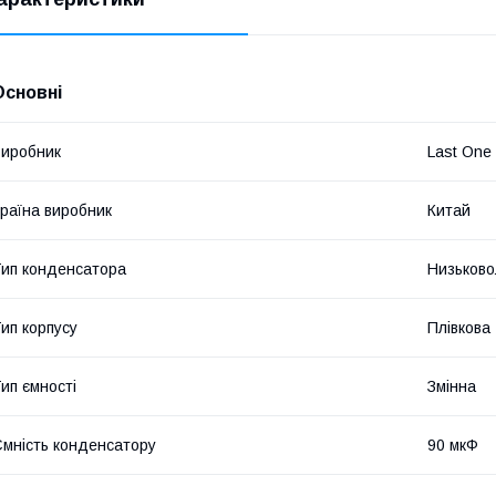
Основні
иробник
Last One
раїна виробник
Китай
ип конденсатора
Низьково
ип корпусу
Плівкова
ип ємності
Змінна
мність конденсатору
90 мкФ