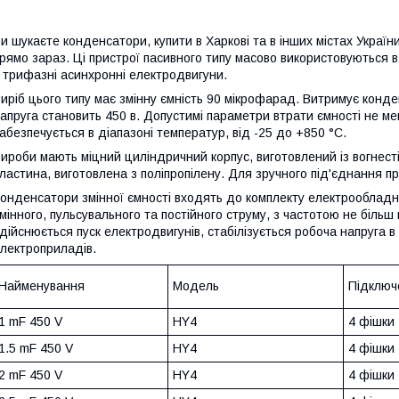
и шукаєте конденсатори, купити в Харкові та в інших містах Украї
рямо зараз. Ці пристрої пасивного типу масово використовуються в
 трифазні асинхронні електродвигуни.
иріб цього типу має змінну ємність 90 мікрофарад. Витримує конден
апруга становить 450 в. Допустимі параметри втрати ємності не 
абезпечується в діапазоні температур, від -25 до +850 °C.
ироби мають міцний циліндричний корпус, виготовлений із вогнесті
ластина, виготовлена з поліпропілену. Для зручного під'єднання 
онденсатори змінної ємності входять до комплекту електрообладн
мінного, пульсувального та постійного струму, з частотою не біль
дійснюється пуск електродвигунів, стабілізується робоча напруга 
лектроприладів.
Найменування
Модель
Підключ
1 mF 450 V
HY4
4 фішки
1.5 mF 450 V
HY4
4 фішки
2 mF 450 V
HY4
4 фішки