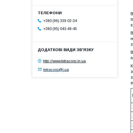
В
п
+380 (96) 339-02-34
є
+380 (95) 043-49-45
В
н
з
В
п
http://www.tetracorp.in.ua
К
tetracorp@i.ua
з
з
е