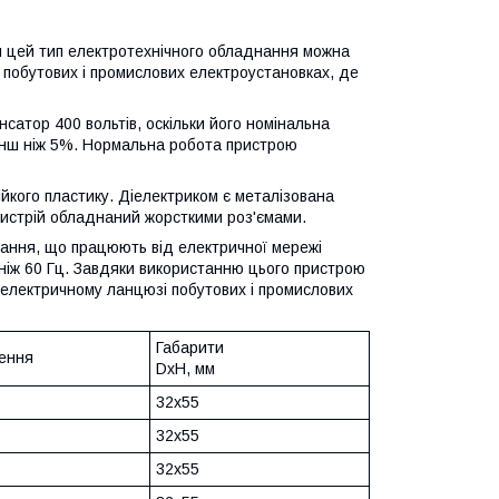
ни цей тип електротехнічного обладнання можна
 побутових і промислових електроустановках, де
сатор 400 вольтів, оскільки його номінальна
менш ніж 5%. Нормальна робота пристрою
йкого пластику. Діелектриком є металізована
пристрій обладнаний жорсткими роз'ємами.
ання, що працюють від електричної мережі
ш ніж 60 Гц. Завдяки використанню цього пристрою
в електричному ланцюзі побутових і промислових
Габарити
ення
DxH, мм
32х55
32х55
32х55