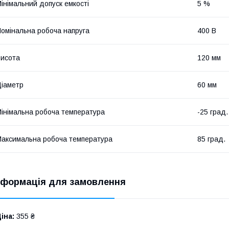
інімальний допуск емкості
5 %
омінальна робоча напруга
400 В
исота
120 мм
іаметр
60 мм
інімальна робоча температура
-25 град.
аксимальна робоча температура
85 град.
нформація для замовлення
іна:
355 ₴