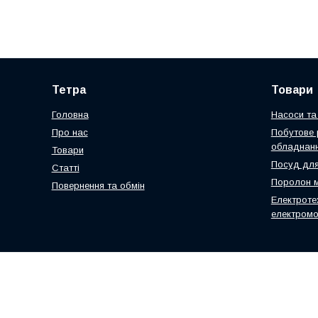
Тетра
Товари
Головна
Насоси та 
Про нас
Побутове 
обладнан
Товари
Посуд для
Статті
Поролон 
Повернення та обмін
Електроте
електромо