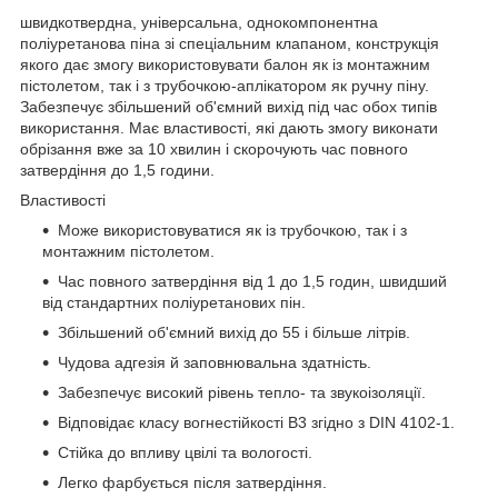
швидкотвердна, універсальна, однокомпонентна
поліуретанова піна зі спеціальним клапаном, конструкція
якого дає змогу використовувати балон як із монтажним
пістолетом, так і з трубочкою-аплікатором як ручну піну.
Забезпечує збільшений об'ємний вихід під час обох типів
використання. Має властивості, які дають змогу виконати
обрізання вже за 10 хвилин і скорочують час повного
затвердіння до 1,5 години.
Властивості
Може використовуватися як із трубочкою, так і з
монтажним пістолетом.
Час повного затвердіння від 1 до 1,5 годин, швидший
від стандартних поліуретанових пін.
Збільшений об'ємний вихід до 55 і більше літрів.
Чудова адгезія й заповнювальна здатність.
Забезпечує високий рівень тепло- та звукоізоляції.
Відповідає класу вогнестійкості B3 згідно з DIN 4102-1.
Стійка до впливу цвілі та вологості.
Легко фарбується після затвердіння.