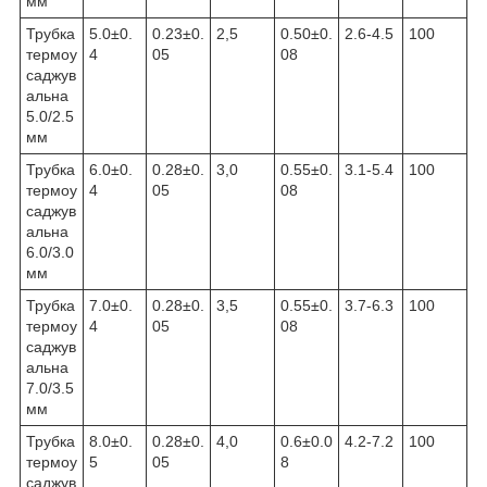
мм
Трубка
5.0±0.
0.23±0.
2,5
0.50±0.
2.6-4.5
100
термоу
4
05
08
саджув
альна
5.0/2.5
мм
Трубка
6.0±0.
0.28±0.
3,0
0.55±0.
3.1-5.4
100
термоу
4
05
08
саджув
альна
6.0/3.0
мм
Трубка
7.0±0.
0.28±0.
3,5
0.55±0.
3.7-6.3
100
термоу
4
05
08
саджув
альна
7.0/3.5
мм
Трубка
8.0±0.
0.28±0.
4,0
0.6±0.0
4.2-7.2
100
термоу
5
05
8
саджув