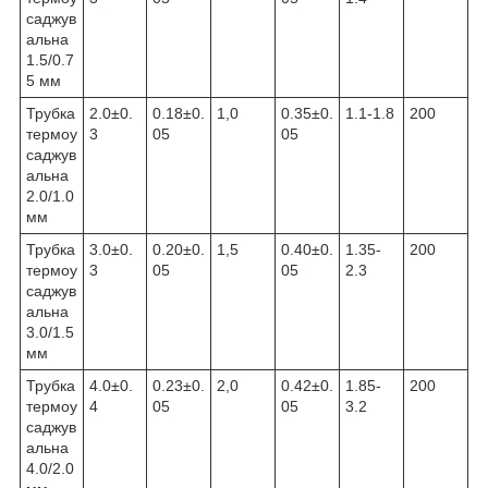
саджув
альна
1.5/0.7
5 мм
Трубка
2.0±0.
0.18±0.
1,0
0.35±0.
1.1-1.8
200
термоу
3
05
05
саджув
альна
2.0/1.0
мм
Трубка
3.0±0.
0.20±0.
1,5
0.40±0.
1.35-
200
термоу
3
05
05
2.3
саджув
альна
3.0/1.5
мм
Трубка
4.0±0.
0.23±0.
2,0
0.42±0.
1.85-
200
термоу
4
05
05
3.2
саджув
альна
4.0/2.0