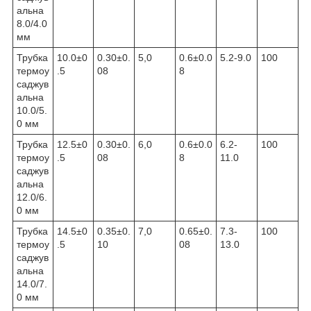
альна
8.0/4.0
мм
Трубка
10.0±0
0.30±0.
5,0
0.6±0.0
5.2-9.0
100
термоу
.5
08
8
саджув
альна
10.0/5.
0 мм
Трубка
12.5±0
0.30±0.
6,0
0.6±0.0
6.2-
100
термоу
.5
08
8
11.0
саджув
альна
12.0/6.
0 мм
Трубка
14.5±0
0.35±0.
7,0
0.65±0.
7.3-
100
термоу
.5
10
08
13.0
саджув
альна
14.0/7.
0 мм