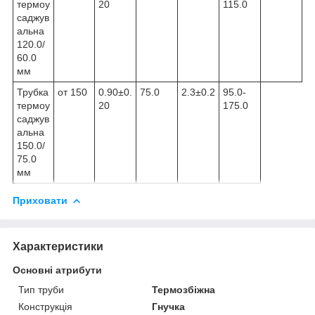
термоу
20
115.0
саджув
альна
120.0/
60.0
мм
Трубка
от 150
0.90±0.
75.0
2.3±0.2
95.0-
термоу
20
175.0
саджув
альна
150.0/
75.0
мм
Приховати
Характеристики
Основні атрибути
Тип труби
Термозбіжна
Конструкція
Гнучка