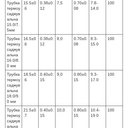
Трубка
15.5±0
0.38±0.
7,5
0.70±0.
7.8-
100
термоу
.6
12
08
14.0
саджув
альна
15.0/7.
5мм
Трубка
16.5±0
0.38±0.
8,0
0.70±0.
8.3-
100
термоу
.6
12
08
15.0
саджув
альна
16.0/8.
0 мм
Трубка
18.5±0
0.40±0.
9,0
0.80±0.
9.3-
100
термоу
.6
15
15
17.0
саджув
альна
18.0/9.
0 мм
Трубка
21.5±0
0.40±0.
10,0
0.80±0.
10.4-
100
термоу
.7
15
15
19.0
саджув
альна