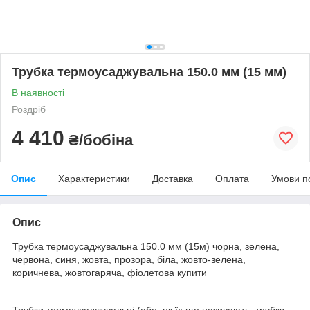
Трубка термоусаджувальна 150.0 мм (15 мм)
В наявності
Роздріб
4 410
₴/бобіна
Опис
Характеристики
Доставка
Оплата
Умови п
Опис
Трубка термоусаджувальна 150.0 мм (15м) чорна, зелена,
червона, синя, жовта, прозора, біла, жовто-зелена,
коричнева, жовтогаряча, фіолетова купити
Трубки термоусаджувальні (або, як їх ще називають, трубки