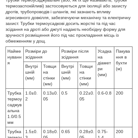
термозаспокійливі) застосовуються для ізоляції або захисту
дротів, трубопроводів і шлангів, які зазнають впливу
агресивного довкілля, забезпечуючи механічну та електричну
захист. Трубки термоусадкові досить жорсткі та під час
зсідання на дроті або джгуті надають необхідну форму для
зручності розміщення його під час прокладання місць із
обмеженням у дощ.
Найме
Розміри до
Розміри після
Усадка
Пакува
нуванн
зсідання
зсідання
на
ння в
я
діамет
бухти
Внутрі
Товщи
Внутрі
Товщи
ри
(м)
шній
на
шній
на
(мм)
(мм)
стінки
(мм)
стінки
(мм)
(мм)
Трубка
1.0±0.
0.13±0.
0.5
0.22±0.
0.6-0.8
200
термоу
2
05
05
саджув
альна
1.0/0.5
мм
Трубка
1.5±0.
0.18±0.
0.65
0.28±0.
0.75-
200
термоу
3
05
05
1.4