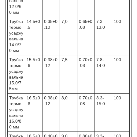
вальна
12.0/6.
0 мм
Трубка
14.5±0
0.35±0
7,0
0.65±0
7.3-
100
термо
.5
.10
.08
13.0
усаджу
вальна
14.0/7.
0 мм
Трубка
15.5±0
0.38±0
7,5
0.70±0
7.8-
100
термо
.6
.12
.08
14.0
усаджу
вальна
15.0/7.
5мм
Трубка
16.5±0
0.38±0
8,0
0.70±0
8.3-
100
термо
.6
.12
.08
15.0
усаджу
вальна
16.0/8.
0 мм
Трубка
18.5±0
0.40±0
9,0
0.80±0
9.3-
100