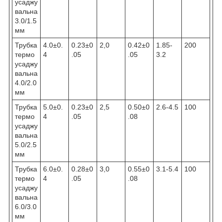
усаджу
вальна
3.0/1.5
мм
Трубка
4.0±0.
0.23±0
2,0
0.42±0
1.85-
200
термо
4
.05
.05
3.2
усаджу
вальна
4.0/2.0
мм
Трубка
5.0±0.
0.23±0
2,5
0.50±0
2.6-4.5
100
термо
4
.05
.08
усаджу
вальна
5.0/2.5
мм
Трубка
6.0±0.
0.28±0
3,0
0.55±0
3.1-5.4
100
термо
4
.05
.08
усаджу
вальна
6.0/3.0
мм