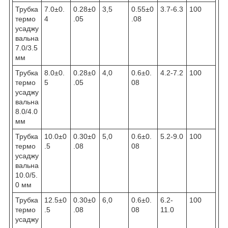
Трубка
7.0±0.
0.28±0
3,5
0.55±0
3.7-6.3
100
термо
4
.05
.08
усаджу
вальна
7.0/3.5
мм
Трубка
8.0±0.
0.28±0
4,0
0.6±0.
4.2-7.2
100
термо
5
.05
08
усаджу
вальна
8.0/4.0
мм
Трубка
10.0±0
0.30±0
5,0
0.6±0.
5.2-9.0
100
термо
.5
.08
08
усаджу
вальна
10.0/5.
0 мм
Трубка
12.5±0
0.30±0
6,0
0.6±0.
6.2-
100
термо
.5
.08
08
11.0
усаджу