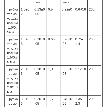
(мм)
(мм)
Трубка
1.0±0.
0.13±0
0.5
0.22±0
0.6-0.8
200
термо
2
.05
.05
усаджу
вальна
1.0/0.
5мм
Трубка
1.5±0.
0.18±0
0.65
0.28±0
0.75-
200
термо
3
.05
.05
1.4
усаджу
вальна
1.5/0.7
5 мм
Трубка
2.0±0.
0.18±0
1,0
0.35±0
1.1-1.8
200
термо
3
.05
.05
усаджу
вальна
2.0/1.0
мм
Трубка
3.0±0.
0.20±0
1,5
0.40±0
1.35-
200
термо
3
.05
.05
2.3