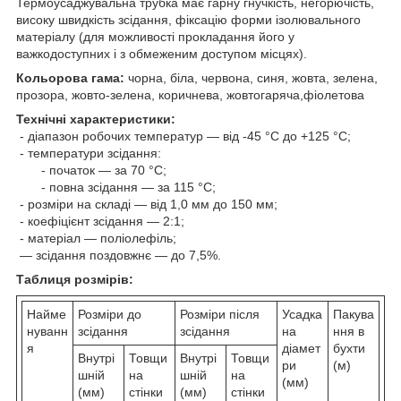
Термоусаджувальна трубка має гарну гнучкість, негорючість,
високу швидкість зсідання, фіксацію форми ізолювального
матеріалу (для можливості прокладання його у
важкодоступних і з обмеженим доступом місцях).
Кольорова гама:
чорна, біла, червона, синя, жовта, зелена,
прозора, жовто-зелена, коричнева, жовтогаряча,фіолетова
Технічні характеристики:
- діапазон робочих температур — від -45 °C до +125 °C;
- температури зсідання:
- початок — за 70 °C;
- повна зсідання — за 115 °C;
- розміри на складі — від 1,0 мм до 150 мм;
- коефіцієнт зсідання — 2:1;
- матеріал — поліолефіль;
— зсідання поздовжнє — до 7,5%.
Таблиця розмірів:
Найме
Розміри до
Розміри після
Усадка
Пакува
нуванн
зсідання
зсідання
на
ння в
я
діамет
бухти
Внутрі
Товщи
Внутрі
Товщи
ри
(м)
шній
на
шній
на
(мм)
(мм)
стінки
(мм)
стінки