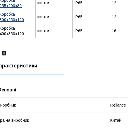
Коробка
гвинти
IP65
12
255х200х80
Коробка
гвинти
IP65
12
300х250х120
Коробка
гвинти
IP65
16
400х350х120
арактеристики
Основні
иробник
Reliance
раїна виробник
Китай