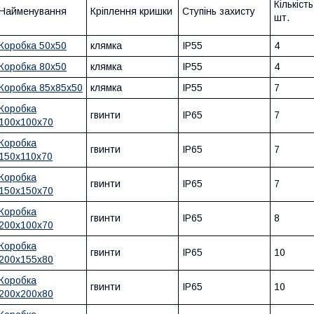
Кількіст
Найменування
Кріплення кришки
Ступінь захисту
шт.
Коробка 50х50
клямка
IP55
4
Коробка 80х50
клямка
IP55
4
Коробка 85х85х50
клямка
IP55
7
Коробка
гвинти
IP65
7
100х100х70
Коробка
гвинти
IP65
7
150х110х70
Коробка
гвинти
IP65
7
150х150х70
Коробка
гвинти
IP65
8
200х100х70
Коробка
гвинти
IP65
10
200х155х80
Коробка
гвинти
IP65
10
200х200х80