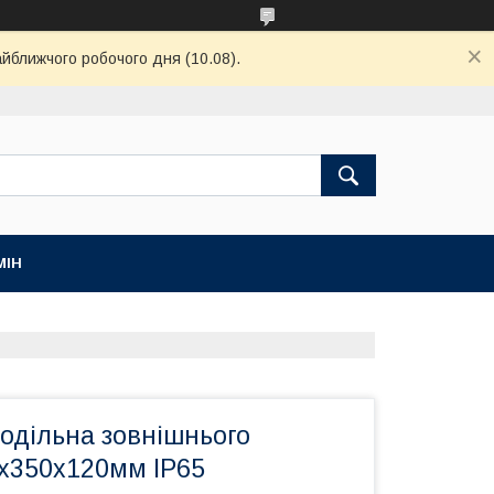
айближчого робочого дня (10.08).
МІН
одільна зовнішнього
х350х120мм IP65