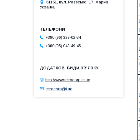
61151, вул. Раєвської 17, Харків,
Україна
+380 (96) 339-02-34
+380 (95) 043-49-45
http://www.tetracorp.in.ua
tetracorp@i.ua