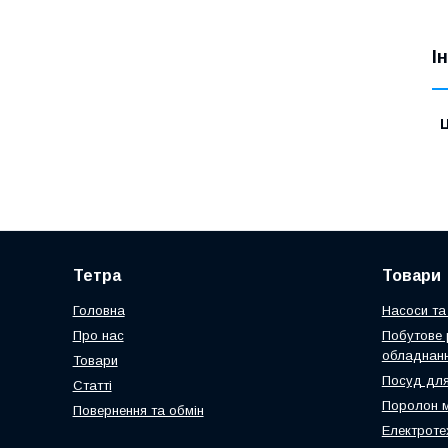
І
Ц
Тетра
Товари
Головна
Насоси та 
Про нас
Побутове 
обладнан
Товари
Посуд для
Статті
Поролон 
Повернення та обмін
Електроте