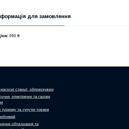
нформація для замовлення
іна:
990 ₴
насосні станції, обприскувачі
ручне, електричне та газове
ня
 туризму та супутні товари
меблевий
хнічне обладнання та