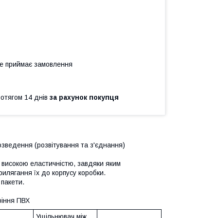
не приймає замовлення
ротягом 14 днів
за рахунок покупця
зведення (розвітування та з'єднання)
з високою еластичністю, завдяки яким
рилягання їх до корпусу коробки.
 пакети.
ріння ПВХ
Ущільнювач між