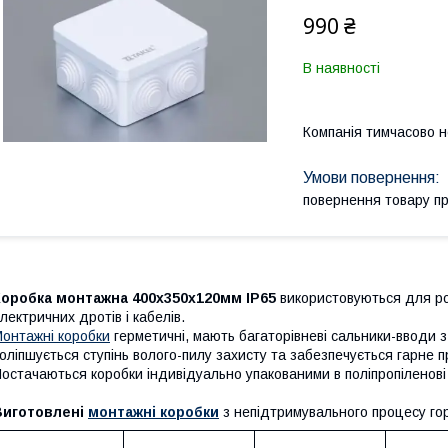
990 ₴
В наявності
Компанія тимчасово 
повернення товару п
Коробка монтажна 400х350х120мм IP65
використовуються для ро
лектричних дротів і кабелів.
онтажні коробки
герметичні, мають багаторівневі сальники-вводи 
оліпшується ступінь волого-пилу захисту та забезпечується гарне п
остачаються коробки індивідуально упакованими в поліпропіленові
Виготовлені
монтажні коробки
з непідтримувального процесу го